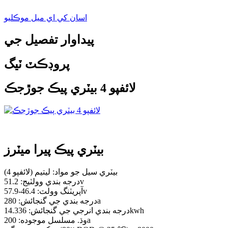
اسان کي اي ميل موڪليو
پيداوار تفصيل جي
پروڊڪٽ ٽيگ
لائفپو 4 بيٽري پيڪ جوڙجڪ
بيٽري پيڪ پيرا ميٽرز
بيٽري سيل جو مواد: ليتيم (لائفپو 4)
درجه بندي وولٽيج: 51.2v
آپريٽنگ وولٽ: 46.4-57.9v
درجه بندي جي گنجائش: 280a
درجه بندي انرجي جي گنجائش: 14.336kwh
وڌ. مسلسل موجوده: 200a