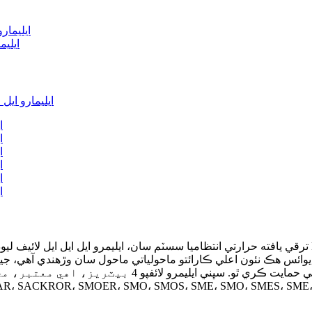
ايليمارو ا
ترقي يافته حرارتي انتظاميا سسٽم سان، ايليمرو ايل ايل ايل لائيف ليوڊيم لوٽيم فيوٽم لوز فيوسفيٽ
يوائس هڪ نئون اعلي ڪارائتو ماحولياتي ماحول سان وڙهندي آهي، جي