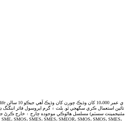
تائين استعمال ڪري سگهجي ٿو. بلٽ ۾ گرم ايروسول فائر اننگنگ ڊ