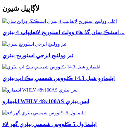
لاڳاپيل شيون
اسٽيڪ سان گڏ هاء وولٽ اسٽوريج لائفاپپاپ 4 بيٽري ...
تيز وولٽيج انرجي اسٽوريج بيٽري
ايليمارو شيل 14.3 ڪلووس شمسي بيڪ اپ بيٽري
ايليمارو WHLV 48v100AS ايس بيٽري
ايليما ول 5 ڪلووس شمسي بيٽري گهر لاء