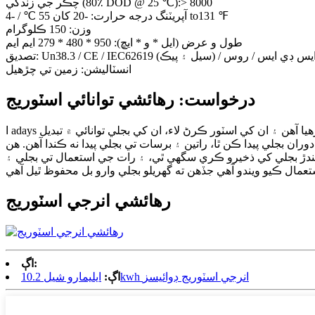
چڪر جي زندگي (80٪ DOD @ 25 ℃):> 8000
آپريٽنگ درجه حرارت: -20 کان 55 ℃ / -4 to131 ℉
وزن: 150 ڪلوگرام
طول و عرض (ايل * و * ايڇ): 950 * 480 * 279 ايم ايم
Un38.3 / CE / IEC6 (سيل ۽ پيڪ) / ايم ايس ڊي ايس / روس
انسٽاليشن: زمين تي چڙهيل
درخواست: رهائشي توانائي اسٽوريج
ا adays ڪلهه، زندگي جو هر رخ بجليء کان پاڪ آهي. توانائي جي ذخيري کي ڪيميائي توانائي ۾ برقي توانائي کي تبديل ڪرڻ لاء استعمال ڪري رهيا آهن ۽ ان کي اسٽور ڪرڻ لاء، ان کي بجلي توانائي ۾ تبديل
بجلي پيدا ڪن ٿا، راتين ۽ برسات تي بجلي پيدا نه ڪندا آهن. هن
 ٿيندڙ بجلي کي ذخيرو ڪري سگهي ٿي، ۽ رات جي استعمال تي بجلي ۽
رهائشي انرجي اسٽوريج
اڳ:
ايليمارو شيل 10.2kwh انرجي اسٽوريج ڊوائيسز
اڳ: