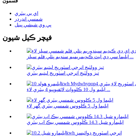
قسمون
اي بي بيٽري
شمسي انڊرڊر
پي وي شيشي پينل
فيچر ڪيل شيون
ايليما سي ڊي ايٽ ڪيڊيمريميم سنڊيم پتلي فلم سيلز ...
تيز وولٽيج انرجي اسٽوريج ليتيم بيٽري
ايليم ول 10 ڪلوواٽ لائفپوپپو 4 بيٽري لاء ...
ايليما ول 5 ڪلووس شمسي بيٽري گهر لاء
ايليمارو شيل 14.3 ڪلووس شمسي بيڪ اپ بيٽري