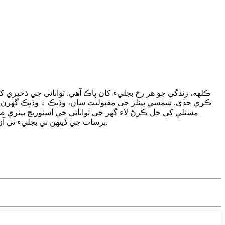
ڪري ڇڏي. شمسي پينلز جي مقبوليت سان، وڌيڪ ۽ وڌيڪ گهرن کي سو
مسئلي کي حل ڪرڻ لاء گهر جي توانائي جي اسٽوريج بيٽري صح
برسات جي ڏينهن تي بجليء تي آزاد ڪري ڇڏيندا آهن. هن طريقي سان، صاف توانائي مڪمل طور تي استعمال ڪيو ويندو آهي جڏهن ته گهريلو بجلي وارو بل محفوظ ٿيل آهي.