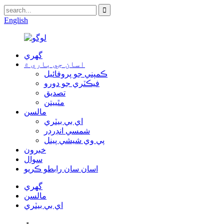
English
گهري
اسان جي باري ۾
ڪمپني جو پروفائيل
فيڪٽري جو دورو
تصديق
مٿييتن
مالسن
اي بي بيٽري
شمسي انڊرڊر
پي وي شيشي پينل
خبرون
سوال
اسان سان رابطو ڪريو
گهري
مالسن
اي بي بيٽري