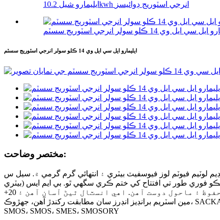
ايليمارو شيل 10.2kwh انرجي اسٽوريج ڊوائيسز
يل سي ايل وي 14 ڪلو سولر انرجي اسٽوريج سسٽم
ايليمارو ايل سي ايل وي 14 ڪلو سولر انرجي اسٽوريج سسٽم
مختصر وضاحت:
 بيٽري ۽ انتهائي گرم گرمي ۾. سيل س life ي عمر 10،000 کان وڌيڪ چورن کان وڌيڪ آهي جيڪو 10 سالن
ڪو فوري طور تي افتتاح کي ختم ڪري سگهي ٿو. بي ايم ايس (بيٽري
مئنيجمينٽ سسٽم) مسلسل هاڻوڪي موجوده چارج ۽ خارج ڪرڻ جي حمايت ڪري ٿو. سڀني ايليمرو لائفپو 4 بيٽريز، اهي معتبر، محفوظ ۽ ماحول دوست آهن. اهي انسٽال ٿيڻ آسان آهن ۽ 20+
مين اسٽريم برانڊيز انڊرز سان مطابقت رکندڙ آهن، جهڙوڪ، SACKAR، SACKROR، SMOER، SMO، SMOS، SME، SMO، SMES، SME، SME، SMOS، SMES، SMES، SMEOR، SMOS، SMOS، SMES،
SMOS، SMOS، SMES، SMOSORY