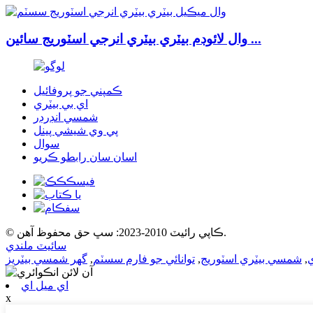
وال لائوڊم بيٽري بيٽري انرجي اسٽوريج سائين ...
ڪمپني جو پروفائيل
اي بي بيٽري
شمسي انڊرڊر
پي وي شيشي پينل
سوال
اسان سان رابطو ڪريو
© ڪاپي رائيٽ 2010-2023: سڀ حق محفوظ آهن.
سائيٽ ملندي
ي
,
شمسي بيٽري اسٽوريج
,
توانائي جو فارم سسٽم
,
گهر شمسي بيٽريز
اي ميل اي
x