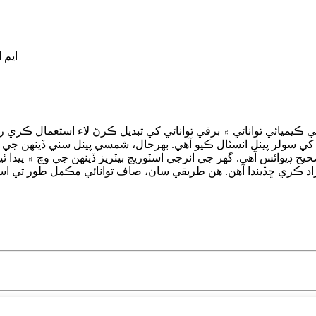
تصديق: 2619
لر پينل انسٽال ڪيو آهي. بهرحال، شمسي پينل سني ڏينهن جي دوران 
يح ڊيوائس آهي. گهر جي انرجي اسٽوريج بيٽريز ڏينهن جي وچ ۾ پيدا