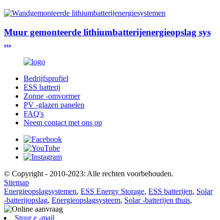
Muur gemonteerde lithiumbatterijenergieopslag sys
...
Bedrijfsprofiel
ESS batterij
Zonne -omvormer
PV -glazen panelen
FAQ's
Neem contact met ons op
© Copyright - 2010-2023: Alle rechten voorbehouden.
Sitemap
Energieopslagsystemen
,
ESS Energy Storage
,
ESS batterijen
,
Solar
-batterijopslag
,
Energieopslagsysteem
,
Solar -batterijen thuis
,
Stuur e -mail