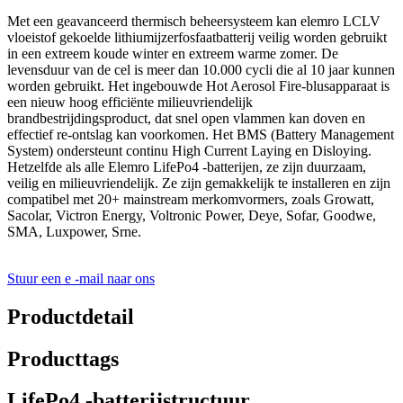
Met een geavanceerd thermisch beheersysteem kan elemro LCLV
vloeistof gekoelde lithiumijzerfosfaatbatterij veilig worden gebruikt
in een extreem koude winter en extreem warme zomer. De
levensduur van de cel is meer dan 10.000 cycli die al 10 jaar kunnen
worden gebruikt. Het ingebouwde Hot Aerosol Fire-blusapparaat is
een nieuw hoog efficiënte milieuvriendelijk
brandbestrijdingsproduct, dat snel open vlammen kan doven en
effectief re-ontslag kan voorkomen. Het BMS (Battery Management
System) ondersteunt continu High Current Laying en Disloying.
Hetzelfde als alle Elemro LifePo4 -batterijen, ze zijn duurzaam,
veilig en milieuvriendelijk. Ze zijn gemakkelijk te installeren en zijn
compatibel met 20+ mainstream merkomvormers, zoals Growatt,
Sacolar, Victron Energy, Voltronic Power, Deye, Sofar, Goodwe,
SMA, Luxpower, Srne.
Stuur een e -mail naar ons
Productdetail
Producttags
LifePo4 -batterijstructuur