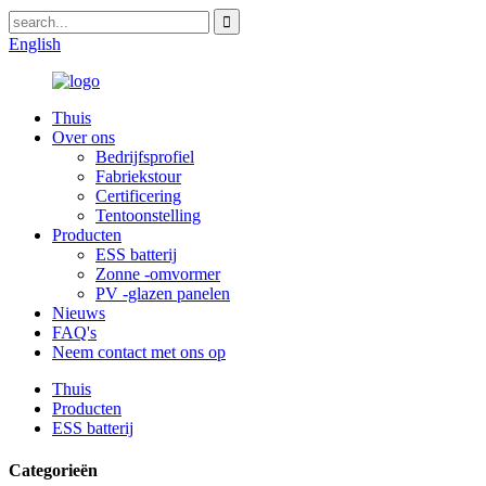
English
Thuis
Over ons
Bedrijfsprofiel
Fabriekstour
Certificering
Tentoonstelling
Producten
ESS batterij
Zonne -omvormer
PV -glazen panelen
Nieuws
FAQ's
Neem contact met ons op
Thuis
Producten
ESS batterij
Categorieën