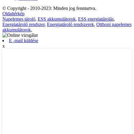
© Copyright - 2010-2023: Minden jog fenntartva.
Oldaltérkép
Napelemes tároló
,
ESS akkumulátorok
,
ESS energiatárolás
,
Energiatároló rendszer
,
Energiatároló rendszerek
,
Otthoni napelemes
akkumulátorok
,
E -mail küldése
x