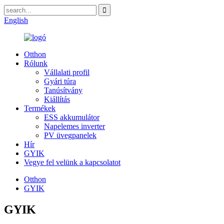
English
Otthon
Rólunk
Vállalati profil
Gyári túra
Tanúsítvány
Kiállítás
Termékek
ESS akkumulátor
Napelemes inverter
PV üvegpanelek
Hír
GYIK
Vegye fel velünk a kapcsolatot
Otthon
GYIK
GYIK