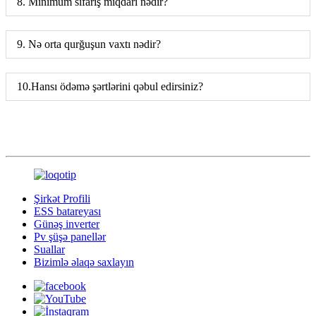
8. Minimum sifariş miqdarı nədir?
9. Nə orta qurğuşun vaxtı nədir?
10.Hansı ödəmə şərtlərini qəbul edirsiniz?
Şirkət Profili
ESS batareyası
Günəş inverter
Pv şüşə panellər
Suallar
Bizimlə əlaqə saxlayın