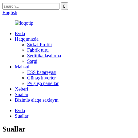
English
Evdə
Haqqımızda
Şirkət Profili
Fabrik turu
Sertifikatlaşdırma
Sərgi
Məhsul
ESS batareyası
Günəş inverter
Pv şüşə panellər
Xəbəri
Suallar
Bizimlə əlaqə saxlayın
Evdə
Suallar
Suallar