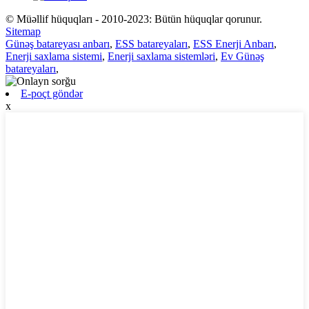
© Müəllif hüquqları - 2010-2023: Bütün hüquqlar qorunur.
Sitemap
Günəş batareyası anbarı
,
ESS batareyaları
,
ESS Enerji Anbarı
,
Enerji saxlama sistemi
,
Enerji saxlama sistemləri
,
Ev Günəş
batareyaları
,
E-poçt göndər
x