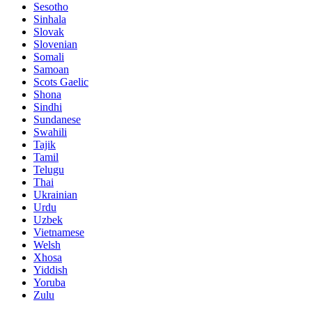
Sesotho
Sinhala
Slovak
Slovenian
Somali
Samoan
Scots Gaelic
Shona
Sindhi
Sundanese
Swahili
Tajik
Tamil
Telugu
Thai
Ukrainian
Urdu
Uzbek
Vietnamese
Welsh
Xhosa
Yiddish
Yoruba
Zulu