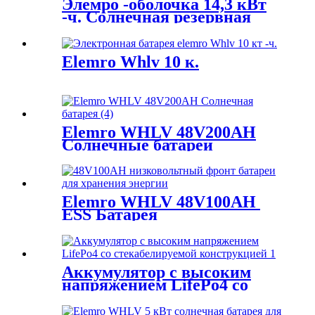
Элемро -оболочка 14,3 кВт
-ч. Солнечная резервная
батарея
Elemro Whlv 10 к.
Elemro WHLV 48V200AH
Солнечные батареи
Elemro WHLV 48V100AH ​​
ESS Батарея
Аккумулятор с высоким
напряжением LifePo4 со
складыванием