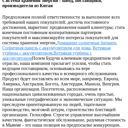
Система хранения энергии - завод, поставщики,
производители из Китая
Предположим полной ответственности за выполнение всех
требований наших покупателей; достичь постоянного
достижения, маркетинг продвижения нашей клиентуры; стать
конечным постоянным кооперативным партнером
покупателей и максимизируйте интересы покупателей для
системы хранения энергии,
Домашние солнечные батареи
,
Солнечная панель с аккумулятором для дома
,
Ветряная
турбина с аккумулятором
,
Ветряная турбина с
аккумулятором
Полем Будучи ключевым предприятием этой
отрасли, наша компания прилагает усилия, чтобы стать
ведущим поставщиком, основываясь на вере
профессионального качества и всемирного обслуживания.
Продукт будет поставлять во всем мире, например, Европа,
Америка, Австралия, Богота, Амстердам, Манила, Венгрия.
Наша организация. Посетители, расположенные в
национальных цивилизованных городах, очень простые,
уникальные географические и экономические ситуации. Мы
преследуем ориентированную на людей, тщательное
производство, мозговой штурм, строительство блестящей
организации. Гилософия. Строгое управление высочайшим
качеством, фантастическое обслуживание, разумная стоимость
в Мьянме - это наша позиция на предпосылке конкуренции.