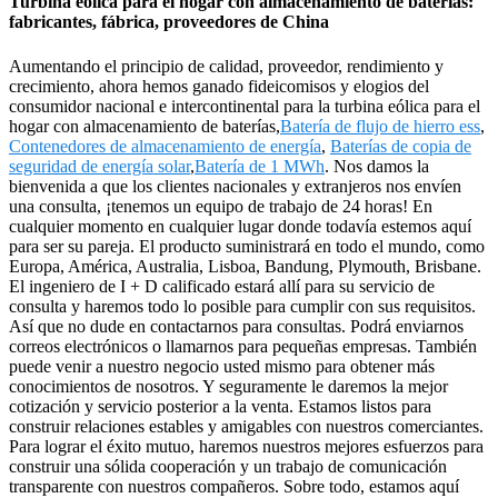
Turbina eólica para el hogar con almacenamiento de baterías:
fabricantes, fábrica, proveedores de China
Aumentando el principio de calidad, proveedor, rendimiento y
crecimiento, ahora hemos ganado fideicomisos y elogios del
consumidor nacional e intercontinental para la turbina eólica para el
hogar con almacenamiento de baterías,
Batería de flujo de hierro ess
,
Contenedores de almacenamiento de energía
,
Baterías de copia de
seguridad de energía solar
,
Batería de 1 MWh
. Nos damos la
bienvenida a que los clientes nacionales y extranjeros nos envíen
una consulta, ¡tenemos un equipo de trabajo de 24 horas! En
cualquier momento en cualquier lugar donde todavía estemos aquí
para ser su pareja. El producto suministrará en todo el mundo, como
Europa, América, Australia, Lisboa, Bandung, Plymouth, Brisbane.
El ingeniero de I + D calificado estará allí para su servicio de
consulta y haremos todo lo posible para cumplir con sus requisitos.
Así que no dude en contactarnos para consultas. Podrá enviarnos
correos electrónicos o llamarnos para pequeñas empresas. También
puede venir a nuestro negocio usted mismo para obtener más
conocimientos de nosotros. Y seguramente le daremos la mejor
cotización y servicio posterior a la venta. Estamos listos para
construir relaciones estables y amigables con nuestros comerciantes.
Para lograr el éxito mutuo, haremos nuestros mejores esfuerzos para
construir una sólida cooperación y un trabajo de comunicación
transparente con nuestros compañeros. Sobre todo, estamos aquí