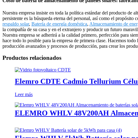
Costo de batería de almacenamiento de paneles solares: fabricant
Nuestra empresa insiste en toda la política estándar del producto de alt
persistente es la búsqueda eterna del personal, así como el propósito c
respaldo solar
,
Batería de energía doméstica
,
Almacenamiento de energí
la compañía de su casa y en el extranjero y producir un futuro marav
Nuestra empresa se adherirá a la calidad primero, perfección para siemp
hace todo lo posible para la empresa de primera clase. Hacemos todo l
producción avanzados y procesos de producción, para crear los producto
Productos relacionados
Elemro CDTE Cadmio Tellurium Células
Leer más
ELEMRO WHLV 48V200AH Almacenamie