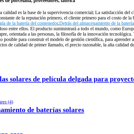
es de porcelana, proveedores, fábrica
a calidad es la base de la supervivencia comercial; La satisfacción del c
onstante de la reputación primero, el cliente primero para el costo de l
a de la batería del contenedor
,
Detrás del almacenamiento de la baterí
illoso entre ellos. El producto suministrará a todo el mundo, como Eur
re, orientada a las personas, la filosofía de la innovación tecnológica.
o posible para construir el modelo de gestión científica, para aprender
s de calidad de primer llamado, el precio razonable, la alta calidad de 
 solares de película delgada para proyec
nto de baterías solares